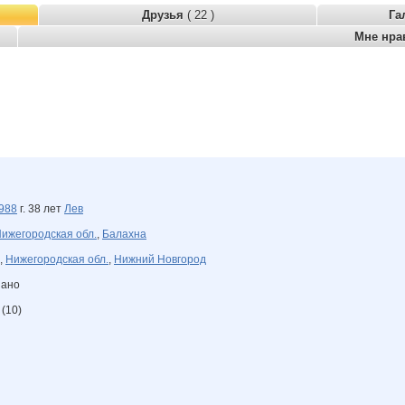
Друзья
( 22 )
Га
Мне нра
988
г. 38 лет
Лев
ижегородская обл.
,
Балахна
,
Нижегородская обл.
,
Нижний Новгород
зано
(10)