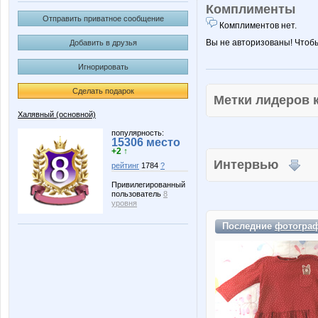
Комплименты
Отправить приватное сообщение
Комплиментов нет.
Вы не авторизованы! Чтоб
Добавить в друзья
Игнорировать
Сделать подарок
Метки лидеров
Халявный (основной)
популярность:
15306 место
+2 ↑
Интервью
рейтинг
1784
?
Привилегированный
пользователь
8
уровня
Последние
фотогра